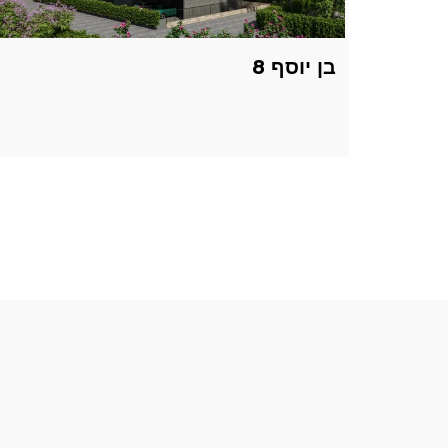
בן יוסף 8