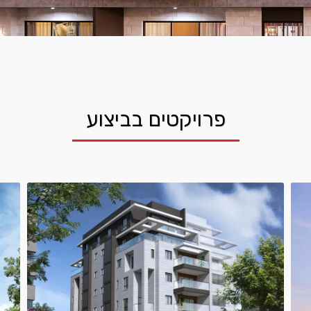
פרויקטים בביצוע